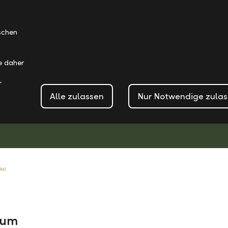
schen
ie daher
r
Alle zulassen
Nur Notwendige zula
sum