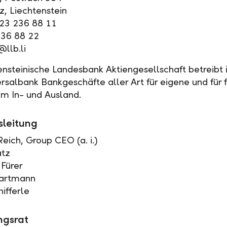
, Liechtenstein
423 236 88 11
236 88 22
@llb.li
ensteinische Landesbank Aktiengesellschaft betreibt 
ersalbank Bankgeschäfte aller Art für eigene und für
m In- und Ausland.
sleitung
eich, Group CEO (a. i.)
atz
 Fürer
artmann
ifferle
ngsrat