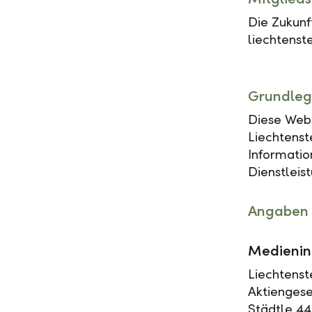
Die Zukunft
liechtenste
Grundleg
Diese Webs
Liechtenst
Informatio
Dienstleis
Angaben 
Medienin
Liechtenst
Aktiengese
Städtle 44