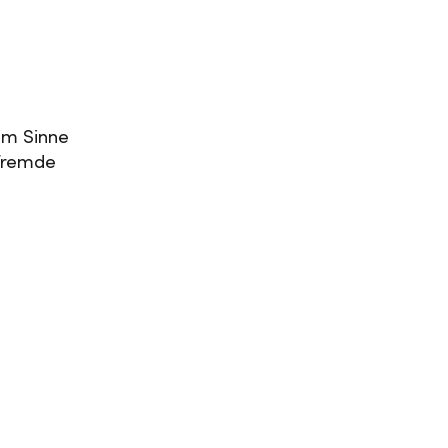
im Sinne
 fremde