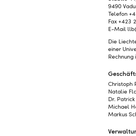
9490 Vaduz
Telefon +
Fax +423 
E-Mail llb
Die Liecht
einer Univ
Rechnung i
Geschäft
Christoph R
Natalie Fl
Dr. Patrick
Michael H
Markus Sch
Verwaltu