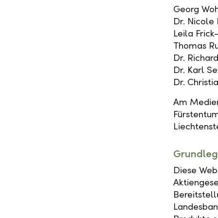
Georg Woh
Dr. Nicole
Leila Fric
Thomas Ru
Dr. Richard
Dr. Karl S
Dr. Christ
Am Medieni
Fürstentum
Liechtenst
Grundleg
Diese Webs
Aktiengese
Bereitstel
Landesbank